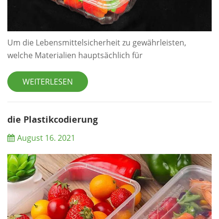
Um die Lebensmittelsicherheit zu gewährleisten,
welche Materialien hauptsächlich für
Lebensmittelblasen-Materialien verwendet werden?
Die Rohstoffe der Lebensmittelblase sollten Erfüllen Sie
WEITERLESEN
die Anforderungen der nationalen
Lebensmittelsicherheit. Die Vorteile der
Lebensmittelblase sollen sicherstellen, dass das
die Plastikcodierung
verpackte Lebensmittel nicht von giftigen und
August 16. 2021
schädlichen Substanzen verschmutzt wird,...