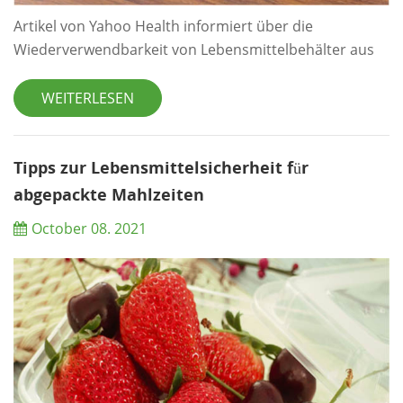
Artikel von Yahoo Health informiert über die
Wiederverwendbarkeit von Lebensmittelbehälter aus
verschiedenen Kunststoffmaterialien; Risiken
bakterieller Kontamination und chemischer
WEITERLESEN
Auswaschung diskutiert. In einem am 29. Juni 2015
veröffentlichten Artikel des Nachrichtenanbieters
Yahoo Health berichtet die freiberufliche Autorin Laura
Tipps zur Lebensmittelsicherheit für
Tedesco über die Sicherheit der Wiederverwendung
abgepackte Mahlzeiten
Lebensmittelb...
October 08. 2021