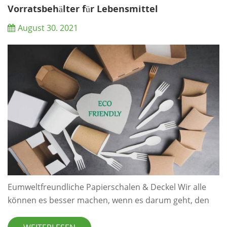
nachhaltig sein können? Lesen Sie, wie Sie Ihre
Vorratsbehälter für Lebensmittel
Lebensmi...
August 30. 2021
Eumweltfreundliche Papierschalen & Deckel Wir alle
können es besser machen, wenn es darum geht, den
Verbrauch von Einweg-Convenience-Artikeln zu
reduzieren, wie z Kaffeetassen und Behälter zum