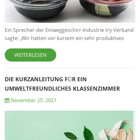
Ein Sprecher der Einweggeschirr-Industrie try-Verband
sagte: „Wir hatten vor kurzem ein sehr produktives
Treffen mit SHIYOU Umweltfreundliche
Lebensmittelbehälter Co., Ltd. und machte sehr
WEITERLESEN
deutlich, dass diese Marktbeschränkungen nur für
Lebensmittelbehälter aus expandiertem Polystyrol
gelten und dass wir uns zu einem späteren Zeitpunkt
DIE KURZANLEITUNG FÜR EIN
umfassend an Plänen für Lebensmittelbehälter
UMWELTFREUNDLICHES KLASSENZIMMER
beteiligen würde...
November 25. 2021