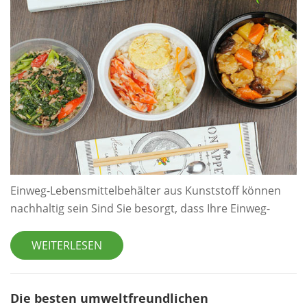
Einweg-Lebensmittelbehälter aus Kunststoff können
nachhaltig sein Sind Sie besorgt, dass Ihre Einweg-
Lebensmittelverpackungen aus Kunststoff nicht
nachhaltig sein können? Lesen Sie, wie Sie Ihre
WEITERLESEN
Lebensmittel sicher und Ihre Verpackungslösungen
nachhaltig halten. Sind Sie besorgt, dass Ihre Einweg-
Lebensmittelverpackungen aus Kunststoff nicht
Die besten umweltfreundlichen