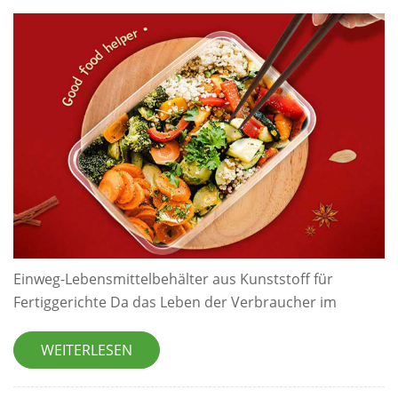
Einweg-Lebensmittelbehälter aus Kunststoff für
Fertiggerichte Da das Leben der Verbraucher im
Allgemeinen geschäftiger wird und mehr Zeit „on-the-
go“ verbracht wird, steigt die Nachfrage nach Einweg
WEITERLESEN
Lebensmittelverpackungen zum Mitnehmen wächst
ständig. Lebensmitteldosen aus Kunststoff sind aus