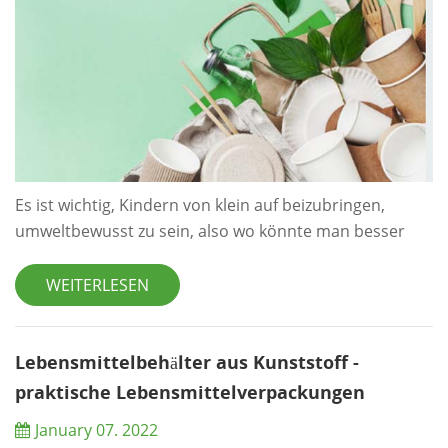
Es ist wichtig, Kindern von klein auf beizubringen,
umweltbewusst zu sein, also wo könnte man besser
anfangen als das Klassenzimmer? Sicher, Dutzende von
Kindern unter Kontrolle zu halten, kann anfangs eine
WEITERLESEN
schwierige Aufgabe sein, ganz zu schweigen davon,
dass sie den ganzen Tag über umweltfreundlich sind,
aber mit nur ein paar einfachen Änderungen können
Lebensmittelbehälter aus Kunststoff -
Sie einen großen Unterschied machen. Nach...
praktische Lebensmittelverpackungen
January 07. 2022