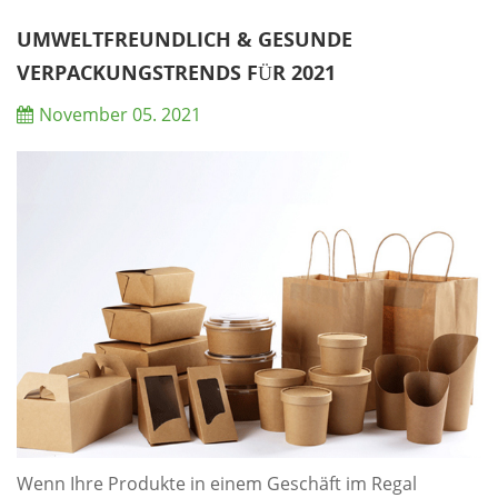
Verpackungsabfälle und Umweltverschmutzung
angeht. Währenddessen nutzen Unternehmen der
UMWELTFREUNDLICH & GESUNDE
„Linear Economy“ die natürlichen Ressourcen und
VERPACKUNGSTRENDS FÜR 2021
verwandeln sie in ein P...
November 05. 2021
Wenn Ihre Produkte in einem Geschäft im Regal