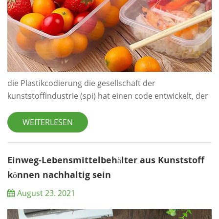
die Plastikcodierung die gesellschaft der
kunststoffindustrie (spi) hat einen code entwickelt, der
die kunststoffarten identifiziert, die in
kunststoffprodukten verwendet werden. Am Boden
WEITERLESEN
jedes Plastikbehälters befindet sich eine dreieckige
Markierung, die aus 3 Pfeilen besteht, und eine Zahl
von 1 bis 7 befindet sich in der Mitte des Dreiecks.
Einweg-Lebensmittelbehälter aus Kunststoff
Wenn die Nummer 05 oder höher ist, können Sie sie
können nachhaltig sein
rec...
August 23. 2021