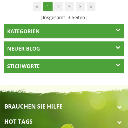
gutem Grund das Grundnahrungsmittel der
1
2
3
Convenience-Food-Verpackungsindustrie. Kunststoff
Insgesamt
3
Seiten
ist in der Reg...
KATEGORIEN
NEUER BLOG
STICHWORTE
BRAUCHEN SIE HILFE
HOT TAGS