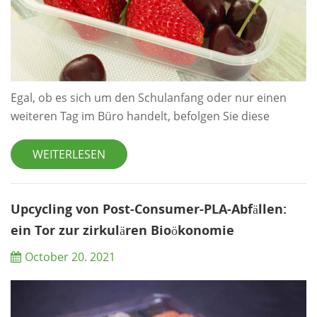
Egal, ob es sich um den Schulanfang oder nur einen
weiteren Tag im Büro handelt, befolgen Sie diese
Regeln zur Lebensmittelsicherheit, um sicherzustellen,
dass Ihr Lunchpaket sicher verzehrt werden kann.
WEITERLESEN
Beginnen Sie mit sicheren Lebensmitteln Ein gekühlter
Lunchpaket schützt Sie nicht vor einer
Lebensmittelvergiftung, wenn die Lebensmittel, die Sie
Upcycling von Post-Consumer-PLA-Abfällen:
hineinlegen, bereits mit schädlichen Bakterien k...
ein Tor zur zirkulären Bioökonomie
October 20. 2021