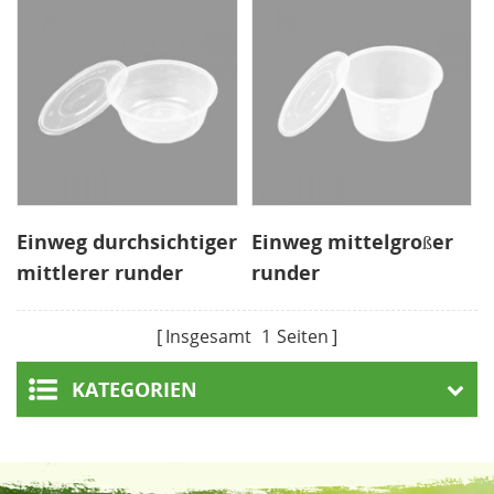
Container mit
transparentem
Deckel
Einweg durchsichtiger
Einweg mittelgroßer
mittlerer runder
runder
Lebensmittelbehälter
Lebensmittelbehälter
aus Kunststoff
Insgesamt
1
Seiten
KATEGORIEN