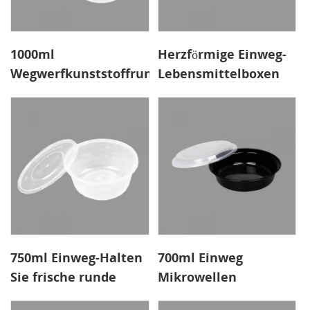
1000ml
Herzförmige Einweg-
Wegwerfkunststoffrunde
Lebensmittelboxen
Lebensmittelbehälter
aus Kunststoff
750ml Einweg-Halten
700ml Einweg
Sie frische runde
Mikrowellen
Suppencontainer
Mahlzeit-Prep-