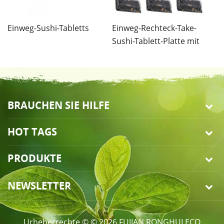
Einweg-Sushi-Tabletts
Einweg-Rechteck-Take-
E
Sushi-Tablett-Platte mit
B
Abdeckung
BRAUCHEN SIE HILFE
HOT TAGS
PRODUKTE
NEWSLETTER
Urheberrechte © © 2026 FUJIAN RONGHUI ECO